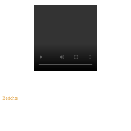
Zeitraffer Aufnahme
Berichte
Vorheriger Beitrag
T.A.N. 2014
Nächster Beitrag
T.A.N. 2015