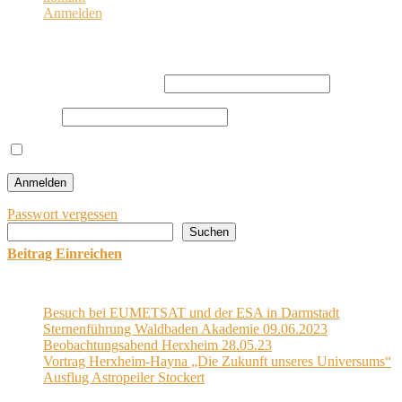
Anmelden
Anmelden
Benutzername oder E-Mail
Passwort
Angemeldet bleiben
Passwort vergessen
Suchen
Suchen
Beitrag Einreichen
Letzten Post
Besuch bei EUMETSAT und der ESA in Darmstadt
Sternenführung Waldbaden Akademie 09.06.2023
Beobachtungsabend Herxheim 28.05.23
Vortrag Herxheim-Hayna „Die Zukunft unseres Universums“
Ausflug Astropeiler Stockert