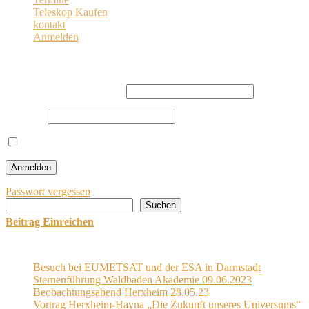
Teleskop Kaufen
kontakt
Anmelden
Anmelden
Benutzername oder E-Mail
Passwort
Angemeldet bleiben
Passwort vergessen
Suchen
Suchen
Beitrag Einreichen
Letzten Post
Besuch bei EUMETSAT und der ESA in Darmstadt
Sternenführung Waldbaden Akademie 09.06.2023
Beobachtungsabend Herxheim 28.05.23
Vortrag Herxheim-Hayna „Die Zukunft unseres Universums“