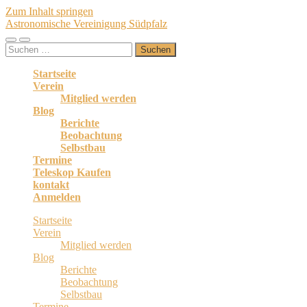
Zum Inhalt springen
Astronomische Vereinigung Südpfalz
Mobile-
Suchfeld
Suchen
Menü
ein-/ausblenden
nach:
ein-/ausblenden
Startseite
Verein
Mitglied werden
Blog
Berichte
Beobachtung
Selbstbau
Termine
Teleskop Kaufen
kontakt
Anmelden
Startseite
Verein
Mitglied werden
Blog
Berichte
Beobachtung
Selbstbau
Termine