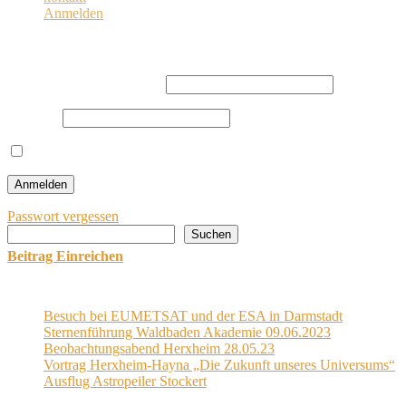
Anmelden
Anmelden
Benutzername oder E-Mail
Passwort
Angemeldet bleiben
Passwort vergessen
Suchen
Suchen
Beitrag Einreichen
Letzten Post
Besuch bei EUMETSAT und der ESA in Darmstadt
Sternenführung Waldbaden Akademie 09.06.2023
Beobachtungsabend Herxheim 28.05.23
Vortrag Herxheim-Hayna „Die Zukunft unseres Universums“
Ausflug Astropeiler Stockert